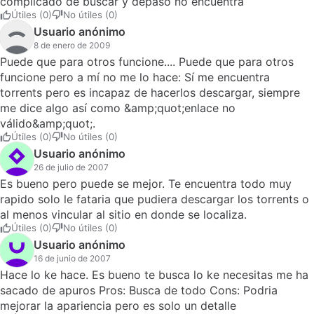
complicado de buscar y depaso no encuentra
Útiles (0)
No útiles (0)
Usuario anónimo
8 de enero de 2009
Puede que para otros funcione.... Puede que para otros
funcione pero a mí no me lo hace: Sí me encuentra
torrents pero es incapaz de hacerlos descargar, siempre
me dice algo así como &amp;quot;enlace no
válido&amp;quot;.
Útiles (0)
No útiles (0)
Usuario anónimo
26 de julio de 2007
Es bueno pero puede se mejor. Te encuentra todo muy
rapido solo le fataria que pudiera descargar los torrents o
al menos vincular al sitio en donde se localiza.
Útiles (0)
No útiles (0)
Usuario anónimo
16 de junio de 2007
Hace lo ke hace. Es bueno te busca lo ke necesitas me ha
sacado de apuros Pros: Busca de todo Cons: Podria
mejorar la apariencia pero es solo un detalle