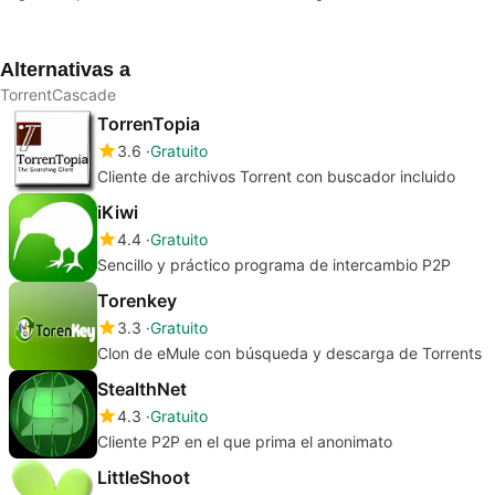
descargas P2P
rápido
intercambio de
archivos
Alternativas a
TorrentCascade
TorrenTopia
3.6
Gratuito
Cliente de archivos Torrent con buscador incluido
iKiwi
4.4
Gratuito
Sencillo y práctico programa de intercambio P2P
Torenkey
3.3
Gratuito
Clon de eMule con búsqueda y descarga de Torrents
StealthNet
4.3
Gratuito
Cliente P2P en el que prima el anonimato
LittleShoot