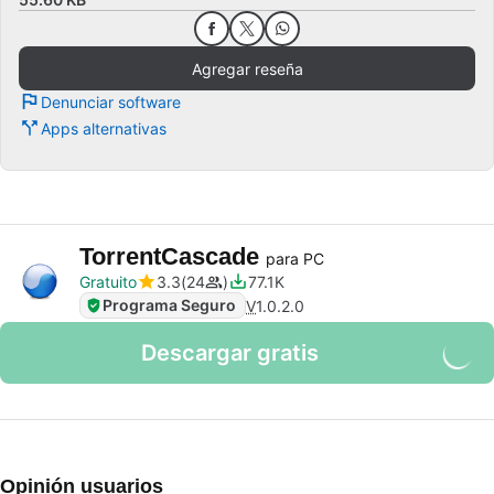
Agregar reseña
Denunciar software
Apps alternativas
TorrentCascade
para PC
Gratuito
3.3
24
77.1K
Programa Seguro
V
1.0.2.0
Descargar gratis
Opinión usuarios