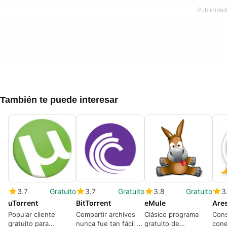
También te puede interesar
3.7
Gratuito
3.7
Gratuito
3.8
Gratuito
3
uTorrent
BitTorrent
eMule
Ares
Popular cliente
Compartir archivos
Clásico programa
Cons
gratuito para
nunca fue tan fácil y
gratuito de
cone