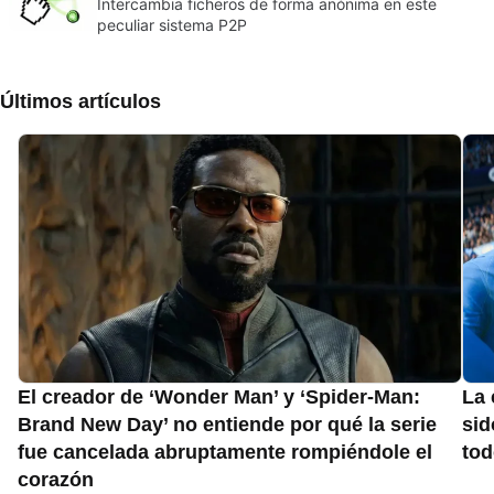
Intercambia ficheros de forma anónima en este
peculiar sistema P2P
Últimos artículos
El creador de ‘Wonder Man’ y ‘Spider-Man:
La 
Brand New Day’ no entiende por qué la serie
sid
fue cancelada abruptamente rompiéndole el
to
corazón